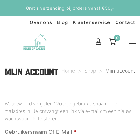
Gratis verzending bij orders vanaf €50,-
Over ons
Blog
Klantenservice
Contact
0
Home
>
Shop
>
Mijn account
MIJN ACCOUNT
Wachtwoord vergeten? Voer je gebruikersnaam of e-
mailadres in. Je ontvangt een link via e-mail om een nieuw
wachtwoord in te stellen.
Vereist
Gebruikersnaam Of E-Mail
*