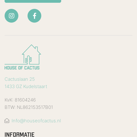
Cactuslaan 25
1433 GZ Kudelstaart
KvK: 81604246
BTW: NL862153517B01
Info@houseofcactus.nl
INFORMATIE