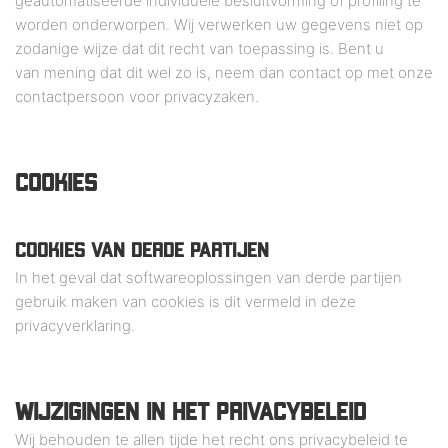
geautomatiseerde individuele besluitvorming of profiling te
worden onderworpen. Wij verwerken uw gegevens niet op
zodanige wijze dat dit recht van toepassing is. Bent u
van mening dat dit wel zo is, neem dan contact op met onze
contactpersoon voor privacyzaken.
COOKIES
COOKIES VAN DERDE PARTIJEN
In het geval dat softwareoplossingen van derde partijen
gebruik maken van cookies is dit vermeld in deze
privacyverklaring.
WIJZIGINGEN IN HET PRIVACYBELEID
Wij behouden te allen tijde het recht ons privacybeleid te