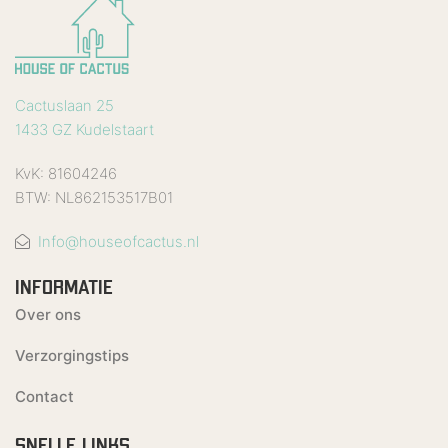
Cactuslaan 25
1433 GZ Kudelstaart
KvK: 81604246
BTW: NL862153517B01
Info@houseofcactus.nl
INFORMATIE
Over ons
Verzorgingstips
Contact
SNELLE LINKS