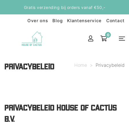
Gratis verzending bij orders vanaf €50,-
Over ons
Blog
Klantenservice
Contact
0
Home
>
Privacybeleid
PRIVACYBELEID
PRIVACYBELEID HOUSE OF CACTUS
B.V.