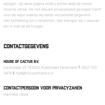
wijzigen. Op deze pagina vindt u echter altijd de meest
recente versie. Als het nieuwe privacybeleid gevolgen heeft
voor de wijze waarop wij reeds verzamelde gegevens
met betrekking tot u verwerken, dan brengen wij u daarvan
per e-mail op de hoogte.
CONTACTGEGEVENS
HOUSE OF CACTUS B.V.
Cactuslaan 25 1433GZ Kudelstaart Nederland
T
(062) 193-
3479
E
mail@houseofcactus.nl
CONTACTPERSOON VOOR PRIVACYZAKEN
Hanneke Ubink