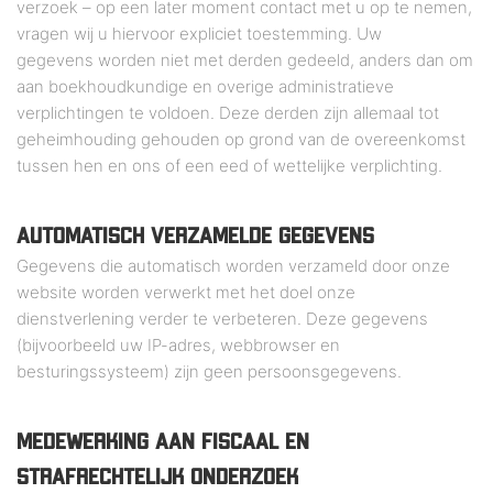
verzoek – op een later moment contact met u op te nemen,
vragen wij u hiervoor expliciet toestemming. Uw
gegevens worden niet met derden gedeeld, anders dan om
aan boekhoudkundige en overige administratieve
verplichtingen te voldoen. Deze derden zijn allemaal tot
geheimhouding gehouden op grond van de overeenkomst
tussen hen en ons of een eed of wettelijke verplichting.
AUTOMATISCH VERZAMELDE GEGEVENS
Gegevens die automatisch worden verzameld door onze
website worden verwerkt met het doel onze
dienstverlening verder te verbeteren. Deze gegevens
(bijvoorbeeld uw IP-adres, webbrowser en
besturingssysteem) zijn geen persoonsgegevens.
MEDEWERKING AAN FISCAAL EN
STRAFRECHTELIJK ONDERZOEK