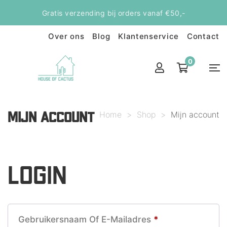
Gratis verzending bij orders vanaf €50,-
Over ons
Blog
Klantenservice
Contact
0
Home
>
Shop
>
Mijn account
MIJN ACCOUNT
LOGIN
Vereist
Gebruikersnaam Of E-Mailadres
*