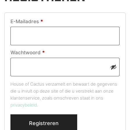
Vereist
E-Mailadres
*
Vereist
Wachtwoord
*
House of Cactus verzamelt en bewaart de gegevens
die u invult op deze site of die u verstrekt aan onze
klantenservice, zoals omschreven staat in ons
privacybeleid
.
Registreren