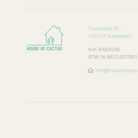
Cactuslaan 25
1433 GZ Kudelstaart
KvK: 81604246
BTW: NL862153517B01
Info@houseofcactus