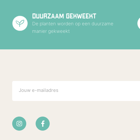
DUURZAAM GEKWEEKT
De planten worden op een duurzame
manier gekweekt