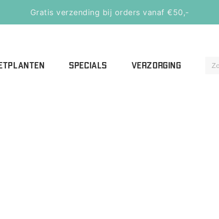
Gratis verzending bij orders vanaf €50,-
ETPLANTEN
SPECIALS
VERZORGING