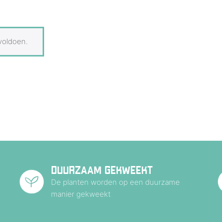
voldoen.
DUURZAAM GEKWEEKT
De planten worden op een duurzame
manier gekweekt