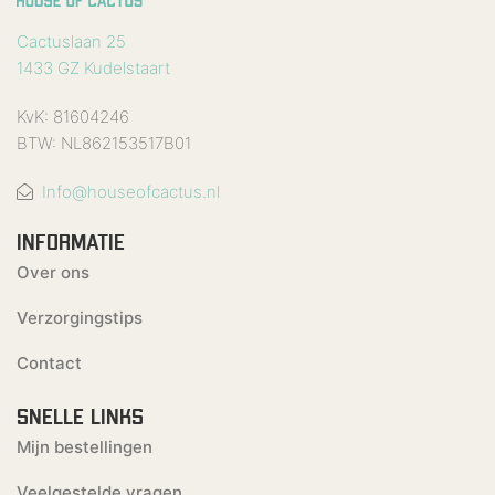
Cactuslaan 25
1433 GZ Kudelstaart
KvK: 81604246
BTW: NL862153517B01
Info@houseofcactus.nl
INFORMATIE
Over ons
Verzorgingstips
Contact
SNELLE LINKS
Mijn bestellingen
Veelgestelde vragen