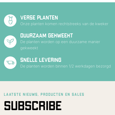
VERSE PLANTEN
Onze planten komen rechtstreeks van de kweker
DUURZAAM GEKWEEKT
De planten worden op een duurzame manier
gekweekt
SNELLE LEVERING
De planten worden binnen 1/2 werkdagen bezorgd
LAATSTE NIEUWS, PRODUCTEN EN SALES
SUBSCRIBE