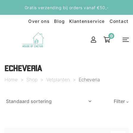
Gratis verzending bij orders vanaf €50,-
Over ons
Blog
Klantenservice
Contact
0
ECHEVERIA
Home
>
Shop
>
Vetplanten
>
Echeveria
Filter