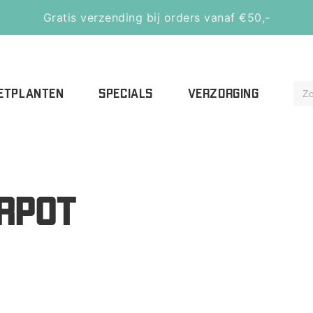
Gratis verzending bij orders vanaf €50,-
ETPLANTEN
SPECIALS
VERZORGING
ERPOT