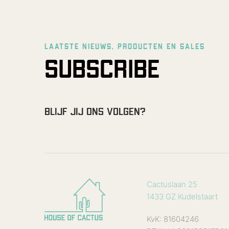
LAATSTE NIEUWS, PRODUCTEN EN SALES
SUBSCRIBE
BLIJF JIJ ONS VOLGEN?
Cactuslaan 25
1433 GZ Kudelstaart
KvK: 81604246