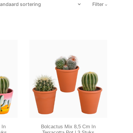
Filter
 In
Bolcactus Mix 8,5 Cm In
uks
Terracotta Pot | 3 Stuks