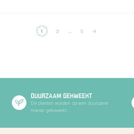
1
2
…
5
DUURZAAM GEKWEEKT
De planten worden op een duurzame
manier gekweekt