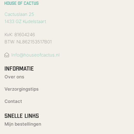
Cactuslaan 25
1433 GZ Kudelstaart
KvK: 81604246
BTW: NL862153517B01
Info@houseofcactus.nl
INFORMATIE
Over ons
Verzorgingstips
Contact
SNELLE LINKS
Mijn bestellingen