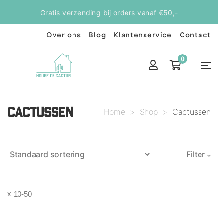
Gratis verzending bij orders vanaf €50,-
Over ons
Blog
Klantenservice
Contact
0
CACTUSSEN
Home
>
Shop
>
Cactussen
Filter
10-50