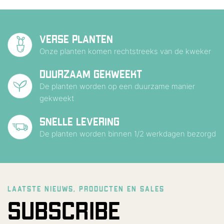
VERSE PLANTEN
Onze planten komen rechtstreeks van de kweker
DUURZAAM GEKWEEKT
De planten worden op een duurzame manier
gekweekt
SNELLE LEVERING
De planten worden binnen 1/2 werkdagen bezorgd
LAATSTE NIEUWS, PRODUCTEN EN SALES
SUBSCRIBE