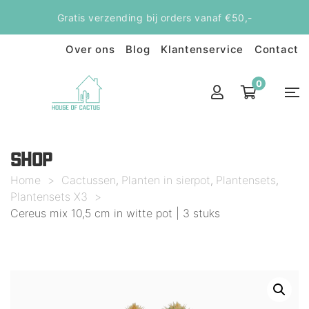
Gratis verzending bij orders vanaf €50,-
Over ons
Blog
Klantenservice
Contact
0
SHOP
Home
>
Cactussen
Planten in sierpot
Plantensets
,
,
,
Plantensets X3
>
Cereus mix 10,5 cm in witte pot | 3 stuks