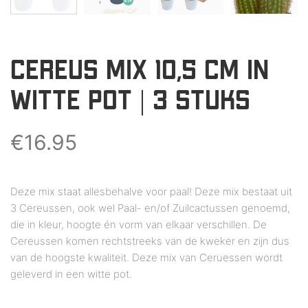
CEREUS MIX 10,5 CM IN
WITTE POT | 3 STUKS
€
16.95
Deze mix staat allesbehalve voor paal! Deze mix bestaat uit
3 Cereussen, ook wel Paal- en/of Zuilcactussen genoemd,
die in kleur, hoogte én vorm van elkaar verschillen. De
Cereussen komen rechtstreeks van de kweker en zijn dus
van de hoogste kwaliteit. Deze mix van Ceruessen wordt
geleverd in een witte pot.