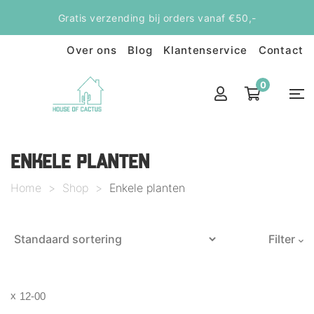
Gratis verzending bij orders vanaf €50,-
Over ons
Blog
Klantenservice
Contact
0
ENKELE PLANTEN
Home
>
Shop
>
Enkele planten
Filter
12-00