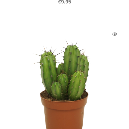
€
9.95