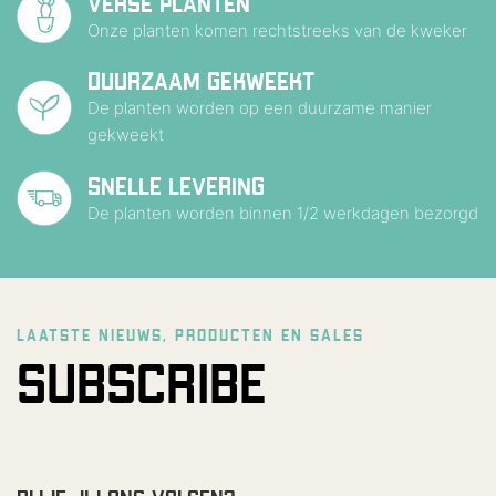
VERSE PLANTEN
Onze planten komen rechtstreeks van de kweker
DUURZAAM GEKWEEKT
De planten worden op een duurzame manier
gekweekt
SNELLE LEVERING
De planten worden binnen 1/2 werkdagen bezorgd
LAATSTE NIEUWS, PRODUCTEN EN SALES
SUBSCRIBE