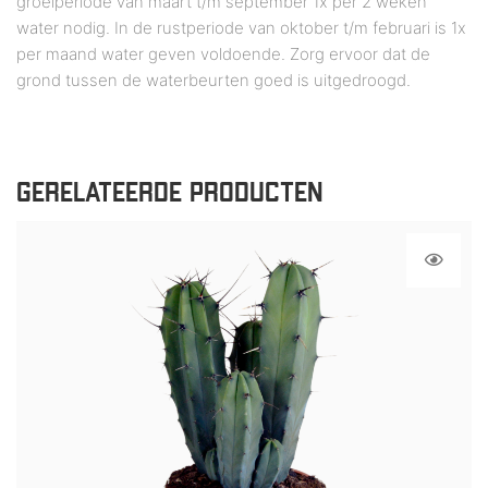
groeiperiode van maart t/m september 1x per 2 weken
water nodig. In de rustperiode van oktober t/m februari is 1x
per maand water geven voldoende. Zorg ervoor dat de
grond tussen de waterbeurten goed is uitgedroogd.
GERELATEERDE PRODUCTEN