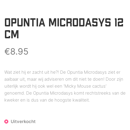
OPUNTIA MICRODASYS 12
CM
€
8.95
Wat ziet hij er zacht uit he?! De Opuntia Microdasys ziet er
aaibaar uit, maar wij adviseren om dit niet te doen! Door zijn
uiterlijk wordt hij ook wel een ‘Micky Mouse cactus’
genoemd. De Opuntia Microdasys komt rechtstreeks van de
kweker en is dus van de hoogste kwaliteit.
Uitverkocht