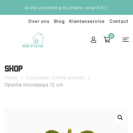
Gratis verzending bij orders vanaf €50,-
Over ons
Blog
Klantenservice
Contact
0
SHOP
Home
>
Cactussen
Enkele planten
>
,
Opuntia microdasys 12 cm