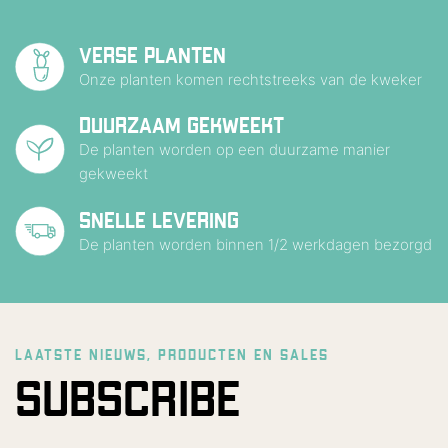
VERSE PLANTEN
Onze planten komen rechtstreeks van de kweker
DUURZAAM GEKWEEKT
De planten worden op een duurzame manier
gekweekt
SNELLE LEVERING
De planten worden binnen 1/2 werkdagen bezorgd
LAATSTE NIEUWS, PRODUCTEN EN SALES
SUBSCRIBE