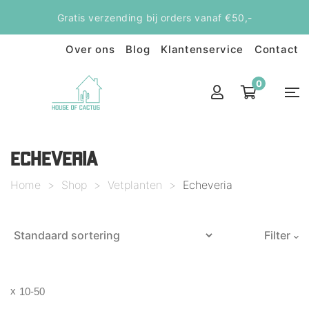
Gratis verzending bij orders vanaf €50,-
Over ons
Blog
Klantenservice
Contact
0
ECHEVERIA
Home
>
Shop
>
Vetplanten
>
Echeveria
Filter
10-50