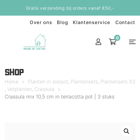
Gratis verzending bij orders vanaf €50,-
Over ons
Blog
Klantenservice
Contact
0
SHOP
Home
>
Planten in sierpot
Plantensets
Plantensets X3
,
,
Vetplanten
Crassula
>
,
,
Crassula mix 10,5 cm in terracotta pot | 3 stuks