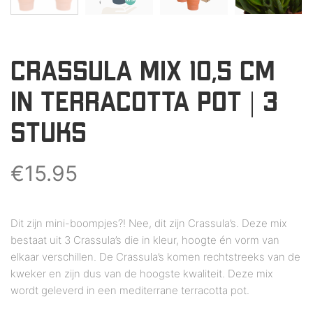
CRASSULA MIX 10,5 CM
IN TERRACOTTA POT | 3
STUKS
€
15.95
Dit zijn mini-boompjes?! Nee, dit zijn Crassula’s. Deze mix
bestaat uit 3 Crassula’s die in kleur, hoogte én vorm van
elkaar verschillen. De Crassula’s komen rechtstreeks van de
kweker en zijn dus van de hoogste kwaliteit. Deze mix
wordt geleverd in een mediterrane terracotta pot.