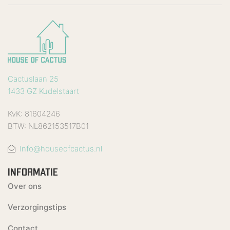
Cactuslaan 25
1433 GZ Kudelstaart
KvK: 81604246
BTW: NL862153517B01
Info@houseofcactus.nl
INFORMATIE
Over ons
Verzorgingstips
Contact