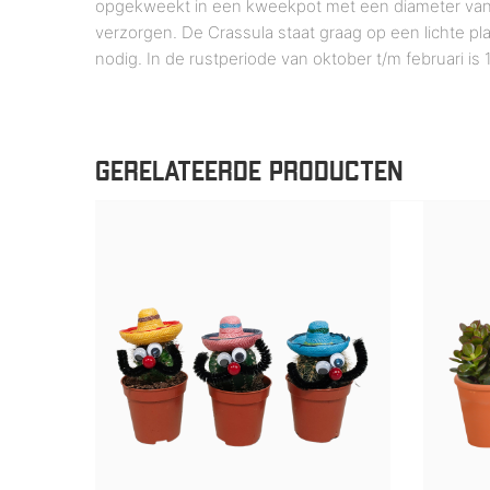
opgekweekt in een kweekpot met een diameter van 8,
verzorgen. De Crassula staat graag op een lichte pl
nodig. In de rustperiode van oktober t/m februari 
GERELATEERDE PRODUCTEN