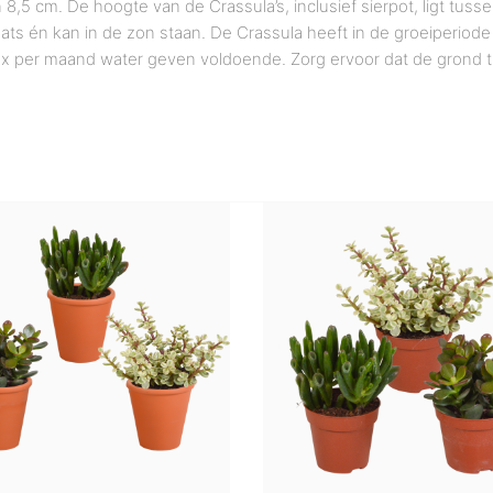
5 cm. De hoogte van de Crassula’s, inclusief sierpot, ligt tusse
aats én kan in de zon staan. De Crassula heeft in de groeiperio
is 1x per maand water geven voldoende. Zorg ervoor dat de grond