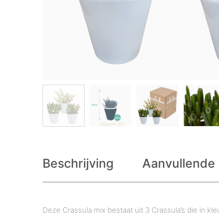
Beschrijving
Aanvullende 
Deze Crassula mix bestaat uit 3 Crassula’s die in kl