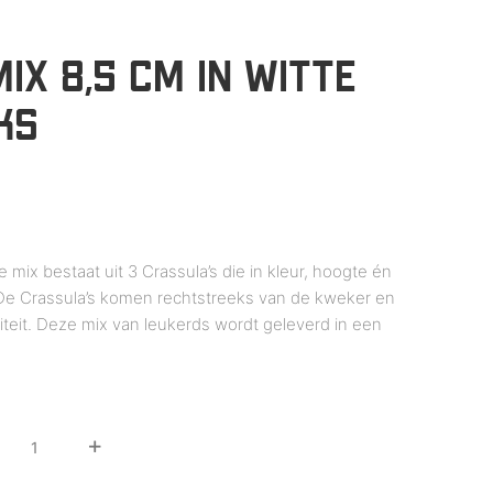
IX 8,5 CM IN WITTE
KS
e mix bestaat uit 3 Crassula’s die in kleur, hoogte én
. De Crassula’s komen rechtstreeks van de kweker en
iteit. Deze mix van leukerds wordt geleverd in een