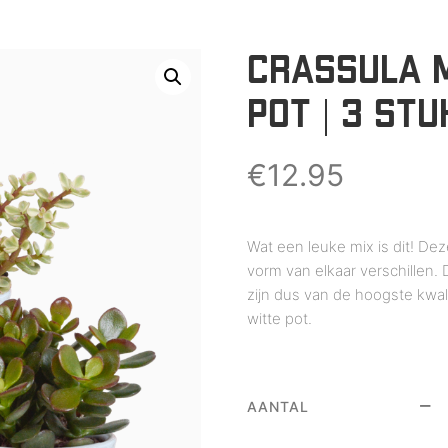
CRASSULA M
POT | 3 STU
€
12.95
Wat een leuke mix is dit! Dez
vorm van elkaar verschillen
zijn dus van de hoogste kwal
witte pot.
AANTAL