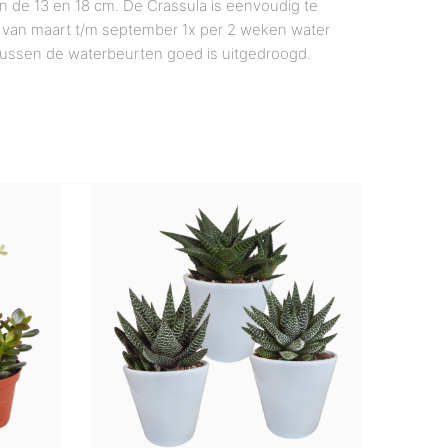
n de 13 en 18 cm. De Crassula is eenvoudig te
de van maart t/m september 1x per 2 weken water
 tussen de waterbeurten goed is uitgedroogd.