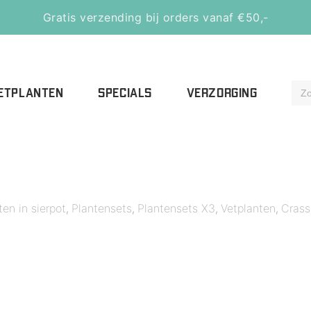
Gratis verzending bij orders vanaf €50,-
ETPLANTEN
SPECIALS
VERZORGING
ten in sierpot
Plantensets
Plantensets X3
Vetplanten
Crass
,
,
,
,