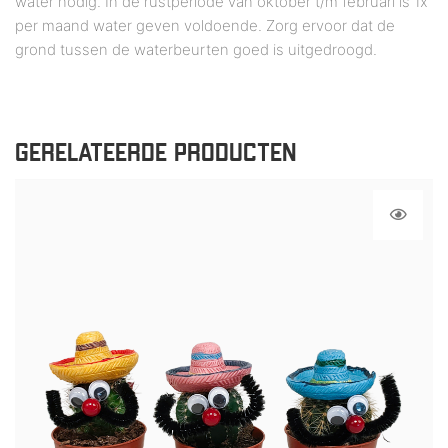
water nodig. In de rustperiode van oktober t/m februari is 1x
per maand water geven voldoende. Zorg ervoor dat de
grond tussen de waterbeurten goed is uitgedroogd.
GERELATEERDE PRODUCTEN