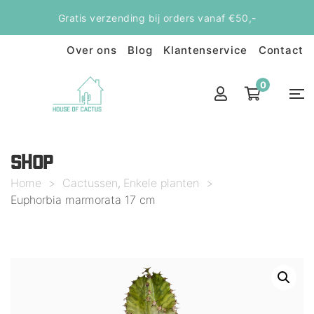
Gratis verzending bij orders vanaf €50,-
Over ons
Blog
Klantenservice
Contact
0
SHOP
Home
>
Cactussen
Enkele planten
>
,
Euphorbia marmorata 17 cm