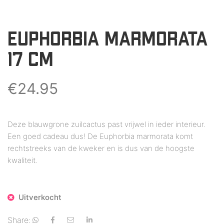
EUPHORBIA MARMORATA
17 CM
€
24.95
Deze blauwgrone zuilcactus past vrijwel in ieder interieur.
Een goed cadeau dus! De Euphorbia marmorata komt
rechtstreeks van de kweker en is dus van de hoogste
kwaliteit.
Uitverkocht
Share: