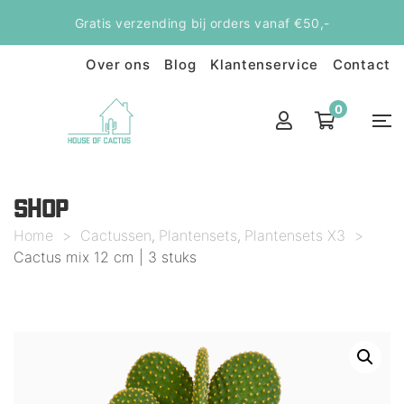
Gratis verzending bij orders vanaf €50,-
Over ons
Blog
Klantenservice
Contact
0
SHOP
Home
>
Cactussen
Plantensets
Plantensets X3
>
,
,
Cactus mix 12 cm | 3 stuks