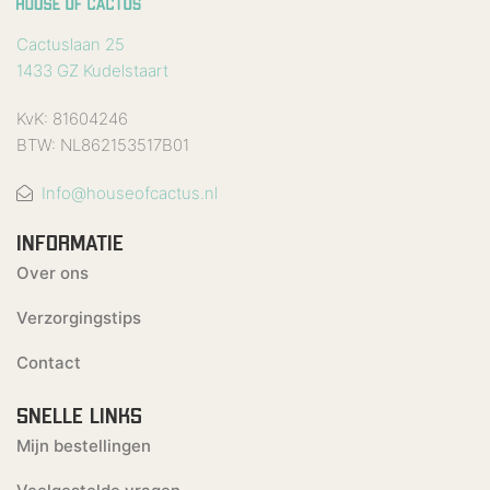
Cactuslaan 25
1433 GZ Kudelstaart
KvK: 81604246
BTW: NL862153517B01
Info@houseofcactus.nl
INFORMATIE
Over ons
Verzorgingstips
Contact
SNELLE LINKS
Mijn bestellingen