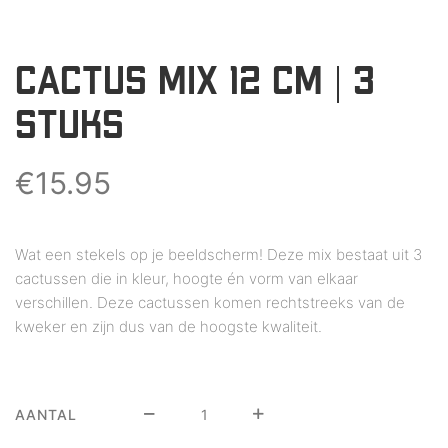
CACTUS MIX 12 CM | 3
STUKS
€
15.95
Wat een stekels op je beeldscherm! Deze mix bestaat uit 3
cactussen die in kleur, hoogte én vorm van elkaar
verschillen. Deze cactussen komen rechtstreeks van de
kweker en zijn dus van de hoogste kwaliteit.
AANTAL