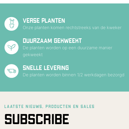
VERSE PLANTEN
Onze planten komen rechtstreeks van de kweker
DUURZAAM GEKWEEKT
De planten worden op een duurzame manier
gekweekt
SNELLE LEVERING
De planten worden binnen 1/2 werkdagen bezorgd
LAATSTE NIEUWS, PRODUCTEN EN SALES
SUBSCRIBE