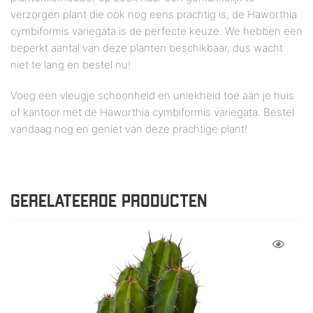
verzorgen plant die ook nog eens prachtig is, de Haworthia
cymbiformis variegata is de perfecte keuze. We hebben een
beperkt aantal van deze planten beschikbaar, dus wacht
niet te lang en bestel nu!
Voeg een vleugje schoonheid en uniekheid toe aan je huis
of kantoor met de Haworthia cymbiformis variegata. Bestel
vandaag nog en geniet van deze prachtige plant!
GERELATEERDE PRODUCTEN