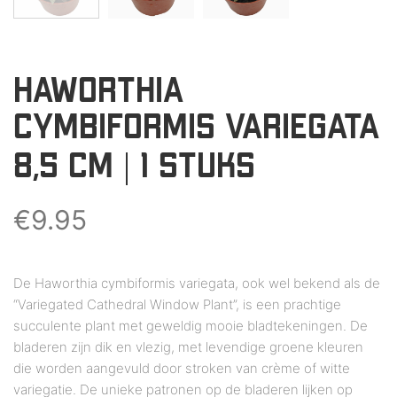
HAWORTHIA
CYMBIFORMIS VARIEGATA
8,5 CM | 1 STUKS
€
9.95
De Haworthia cymbiformis variegata, ook wel bekend als de
“Variegated Cathedral Window Plant”, is een prachtige
succulente plant met geweldig mooie bladtekeningen. De
bladeren zijn dik en vlezig, met levendige groene kleuren
die worden aangevuld door stroken van crème of witte
variegatie. De unieke patronen op de bladeren lijken op