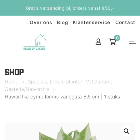
Gratis verzending bij orders vanaf €50,-
Over ons
Blog
Klantenservice
Contact
0
SHOP
Home
>
Specials
Enkele planten
Vetplanten
,
,
,
Gasteria/Haworthia
>
Haworthia cymbiformis variegata 8,5 cm | 1 stuks