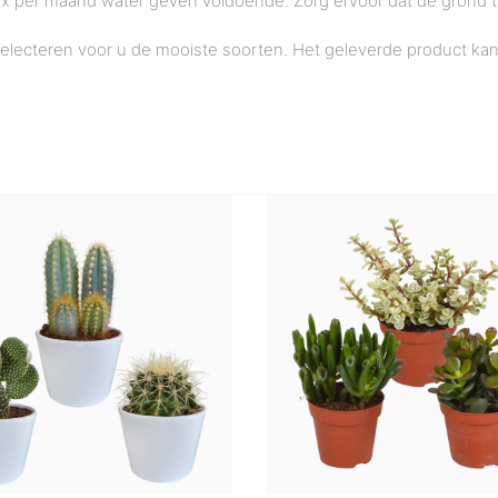
is 1x per maand water geven voldoende. Zorg ervoor dat de grond
selecteren voor u de mooiste soorten. Het geleverde product ka