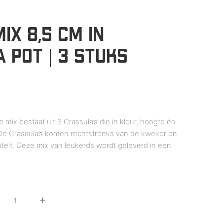
IX 8,5 CM IN
 POT | 3 STUKS
e mix bestaat uit 3 Crassula’s die in kleur, hoogte én
. De Crassula’s komen rechtstreeks van de kweker en
iteit. Deze mix van leukerds wordt geleverd in een