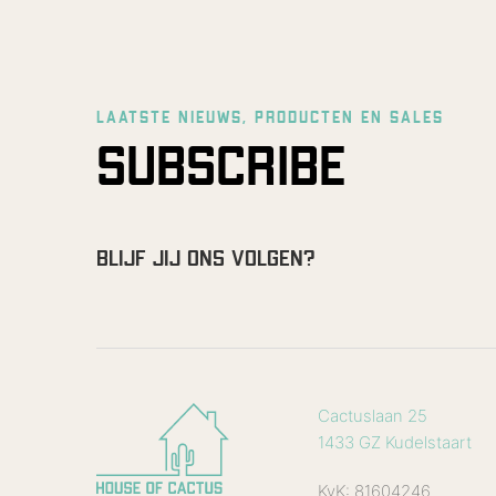
LAATSTE NIEUWS, PRODUCTEN EN SALES
SUBSCRIBE
BLIJF JIJ ONS VOLGEN?
Cactuslaan 25
1433 GZ Kudelstaart
KvK: 81604246