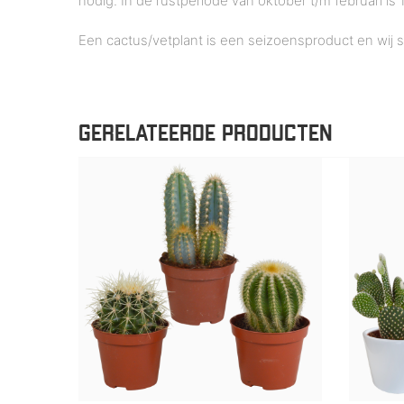
nodig. In de rustperiode van oktober t/m februari 
Een cactus/vetplant is een seizoensproduct en wij 
GERELATEERDE PRODUCTEN