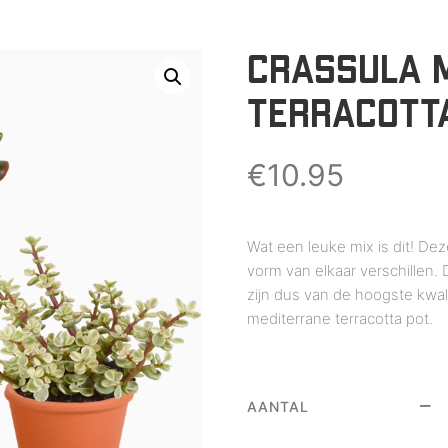
CRASSULA M
TERRACOTTA
€
10.95
Wat een leuke mix is dit! Dez
vorm van elkaar verschillen
zijn dus van de hoogste kwal
mediterrane terracotta pot.
AANTAL