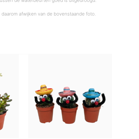
 tussen de waterbeurten goed is uitgedroogd.
n daarom afwijken van de bovenstaande foto.