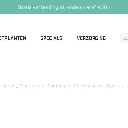
Gratis verzending bij orders vanaf €50,-
ETPLANTEN
SPECIALS
VERZORGING
n sierpot
Plantensets
Plantensets X3
Vetplanten
Crassula
,
,
,
,