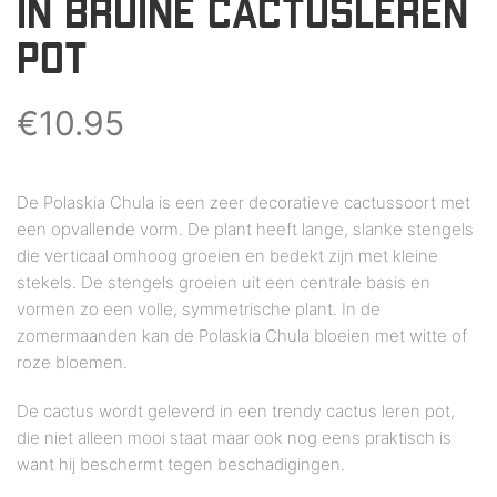
IN BRUINE CACTUSLEREN
POT
€
10.95
De Polaskia Chula is een zeer decoratieve cactussoort met
een opvallende vorm. De plant heeft lange, slanke stengels
die verticaal omhoog groeien en bedekt zijn met kleine
stekels. De stengels groeien uit een centrale basis en
vormen zo een volle, symmetrische plant. In de
zomermaanden kan de Polaskia Chula bloeien met witte of
roze bloemen.
De cactus wordt geleverd in een trendy cactus leren pot,
die niet alleen mooi staat maar ook nog eens praktisch is
want hij beschermt tegen beschadigingen.