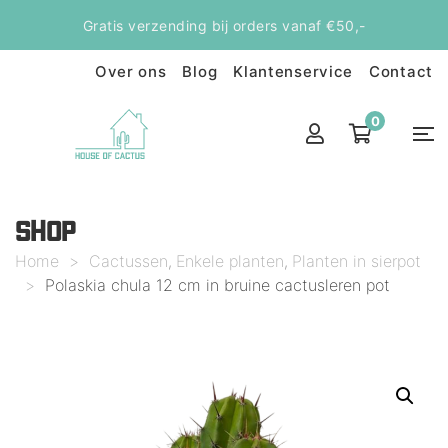
Gratis verzending bij orders vanaf €50,-
Over ons
Blog
Klantenservice
Contact
0
SHOP
Home
>
Cactussen
Enkele planten
Planten in sierpot
,
,
>
Polaskia chula 12 cm in bruine cactusleren pot