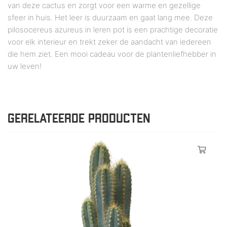
van deze cactus en zorgt voor een warme en gezellige
sfeer in huis. Het leer is duurzaam en gaat lang mee. Deze
pilosocereus azureus in leren pot is een prachtige decoratie
voor elk interieur en trekt zeker de aandacht van iedereen
die hem ziet. Een mooi cadeau voor de plantenliefhebber in
uw leven!
GERELATEERDE PRODUCTEN