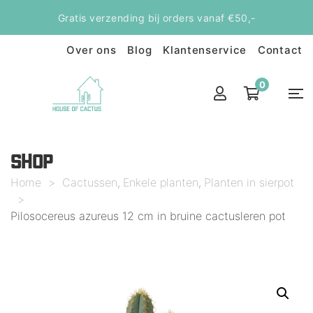
Gratis verzending bij orders vanaf €50,-
Over ons
Blog
Klantenservice
Contact
0
SHOP
Home
>
Cactussen
Enkele planten
Planten in sierpot
,
,
>
Pilosocereus azureus 12 cm in bruine cactusleren pot