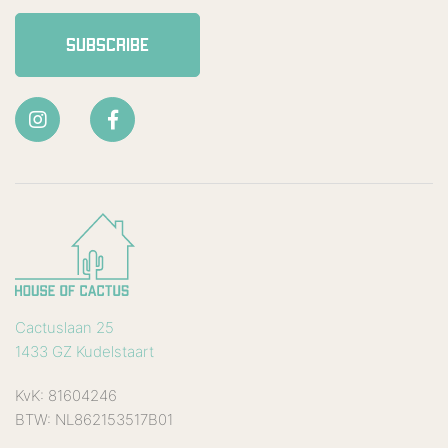
SUBSCRIBE
Cactuslaan 25
1433 GZ Kudelstaart
KvK: 81604246
BTW: NL862153517B01