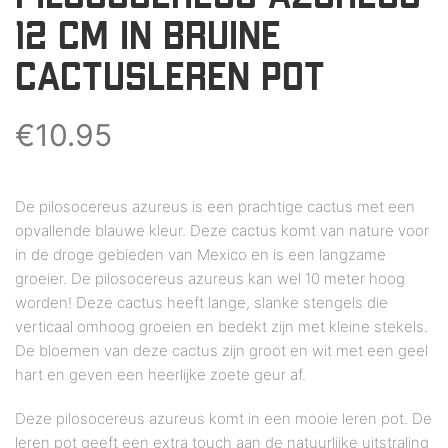
12 CM IN BRUINE
CACTUSLEREN POT
€
10.95
De pilosocereus azureus is een prachtige cactus met een
opvallende blauwe kleur. Deze cactus komt van nature voor
in de droge gebieden van Mexico en is een langzame
groeier. De pilosocereus azureus kan wel 10 meter hoog
worden! Deze cactus heeft lange, slanke stengels die
verticaal omhoog groeien en bedekt zijn met kleine stekels.
De bloemen van deze cactus zijn groot en wit met een geel
hart en geven een heerlijke zoete geur af.
Deze pilosocereus azureus komt in een mooie leren pot. De
leren pot geeft een extra touch aan de natuurlijke uitstraling