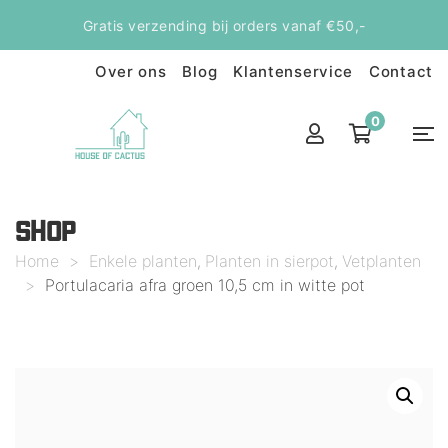
Gratis verzending bij orders vanaf €50,-
Over ons
Blog
Klantenservice
Contact
0
SHOP
Home
>
Enkele planten
Planten in sierpot
Vetplanten
,
,
>
Portulacaria afra groen 10,5 cm in witte pot