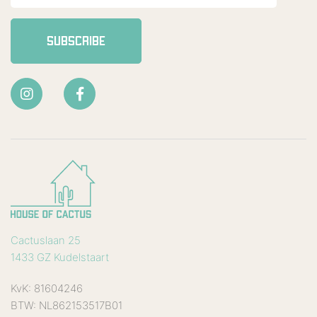
SUBSCRIBE
Cactuslaan 25
1433 GZ Kudelstaart
KvK: 81604246
BTW: NL862153517B01