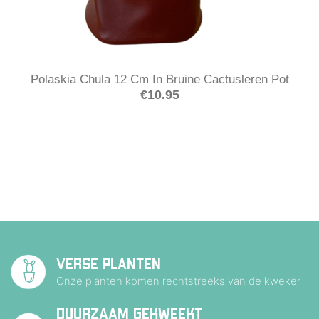
Polaskia Chula 12 Cm In Bruine Cactusleren Pot
€
10.95
VERSE PLANTEN
Onze planten komen rechtstreeks van de kweker
DUURZAAM GEKWEEKT