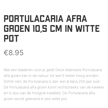
PORTULACARIA AFRA
GROEN 10,5 CM IN WITTE
POT
€
8.95
Wat een bladeren voor je geld! Deze bladvaste Portulacaria
afra groen kan in de natuur tot wel 5 meter hoog worden.
Schrik niet, de Portulacaria is dan wel al bijna 200 jaar oud.
De Portulacaria afra groen komt rechtstreeks van de kweker
en is dus van de hoogste kwaliteit. De Portulacaria afra
groen wordt geleverd in een witte pot.