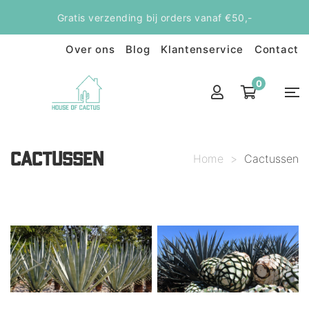
Gratis verzending bij orders vanaf €50,-
Over ons
Blog
Klantenservice
Contact
0
CACTUSSEN
Home
>
Cactussen