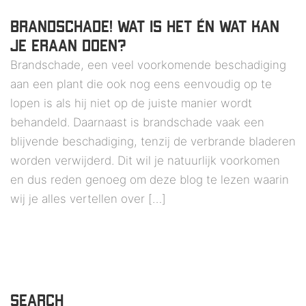
BRANDSCHADE! WAT IS HET ÉN WAT KAN
JE ERAAN DOEN?
Brandschade, een veel voorkomende beschadiging
aan een plant die ook nog eens eenvoudig op te
lopen is als hij niet op de juiste manier wordt
behandeld. Daarnaast is brandschade vaak een
blijvende beschadiging, tenzij de verbrande bladeren
worden verwijderd. Dit wil je natuurlijk voorkomen
en dus reden genoeg om deze blog te lezen waarin
wij je alles vertellen over […]
SEARCH