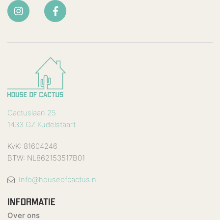
Cactuslaan 25
1433 GZ Kudelstaart
KvK: 81604246
BTW: NL862153517B01
Info@houseofcactus.nl
INFORMATIE
Over ons