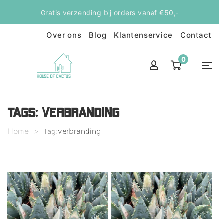
Gratis verzending bij orders vanaf €50,-
Over ons
Blog
Klantenservice
Contact
0
TAGS: VERBRANDING
Home
>
verbranding
Tag: