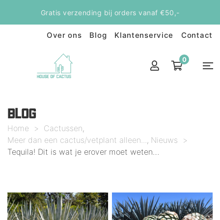
Gratis verzending bij orders vanaf €50,-
Over ons
Blog
Klantenservice
Contact
0
BLOG
Home
>
Cactussen
,
Meer dan een cactus/vetplant alleen...
Nieuws
>
,
Tequila! Dit is wat je erover moet weten…