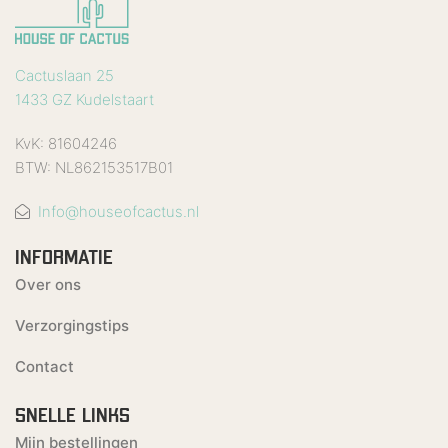
Cactuslaan 25
1433 GZ Kudelstaart
KvK: 81604246
BTW: NL862153517B01
Info@houseofcactus.nl
INFORMATIE
Over ons
Verzorgingstips
Contact
SNELLE LINKS
Mijn bestellingen