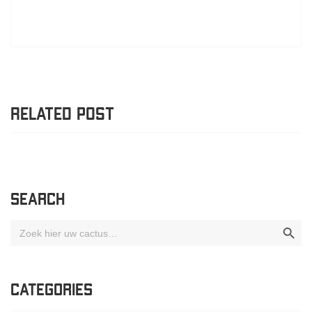
RELATED POST
SEARCH
Zoekk
Zoek
naar:
CATEGORIES