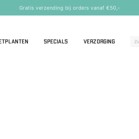
Gratis verzending bij orders vanaf €50,-
ETPLANTEN
SPECIALS
VERZORGING