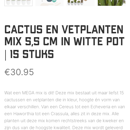
CACTUS EN VETPLANTEN
MIX 5,5 CM IN WITTE POT
| 15 STUKS
€
30.95
Wat een MEGA mix is dit! Deze mix bestaat uit maar liefst 15
cactussen en vetplanten die in kleur, hoogte én vorm van
elkaar verschillen. Van een Cereus tot een Echeveria en van
een Haworthia tot een Crassula, alles zit in deze mix. Alle
planten uit deze mix komen rechtstreeks van de kweker en
zijn dus van de hoogste kwaliteit. Deze mix wordt geleverd