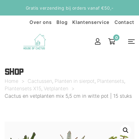
Gratis verzending bij orders vanaf €50,-
Over ons
Blog
Klantenservice
Contact
0
SHOP
Home
>
Cactussen
Planten in sierpot
Plantensets
,
,
,
Plantensets X15
Vetplanten
>
,
Cactus en vetplanten mix 5,5 cm in witte pot | 15 stuks