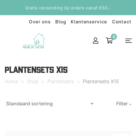
Gratis verzending bij orders vanaf €50,-
Over ons
Blog
Klantenservice
Contact
0
PLANTENSETS X15
Home
>
Shop
>
Plantensets
>
Plantensets X15
Filter