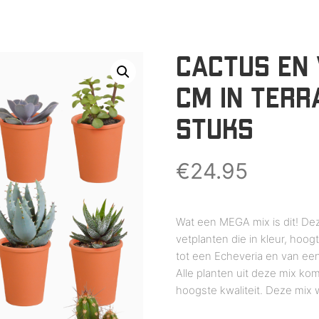
CACTUS EN 
CM IN TERRA
STUKS
€
24.95
Wat een MEGA mix is dit! Dez
vetplanten die in kleur, hoo
tot een Echeveria en van een 
Alle planten uit deze mix ko
hoogste kwaliteit. Deze mix 