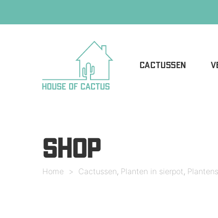
CACTUSSEN
V
SHOP
Home
>
Cactussen
Planten in sierpot
Planten
,
,