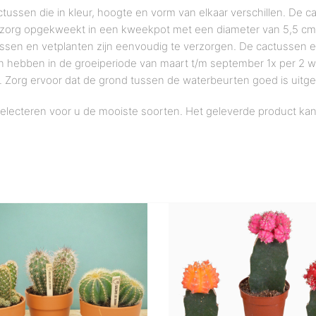
ctussen die in kleur, hoogte en vorm van elkaar verschillen. De 
et zorg opgekweekt in een kweekpot met een diameter van 5,5 cm
ctussen en vetplanten zijn eenvoudig te verzorgen. De cactussen e
n hebben in de groeiperiode van maart t/m september 1x per 2 w
. Zorg ervoor dat de grond tussen de waterbeurten goed is uitg
selecteren voor u de mooiste soorten. Het geleverde product ka