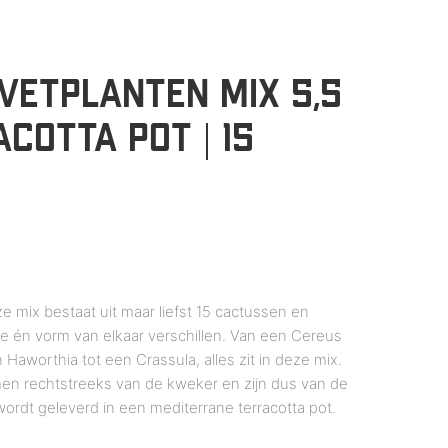
VETPLANTEN MIX 5,5
COTTA POT | 15
e mix bestaat uit maar liefst 15 cactussen en
gte én vorm van elkaar verschillen. Van een Cereus
Haworthia tot een Crassula, alles zit in deze mix.
men rechtstreeks van de kweker en zijn dus van de
wordt geleverd in een mediterrane terracotta pot.