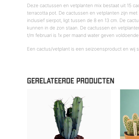
Deze cactussen en vetplanten mix bestaat uit 15 ca
terracotta pot. De cactussen en vetplanten zijn m
inclusief sierpot, ligt tussen de 8 en 13 cm. De ca
kunnen in de zon staan. De cactussen en vetplante
t/m februari is 1x per maand water geven voldoende
Een cactus/vetplant is een seizoensproduct en wij 
GERELATEERDE PRODUCTEN