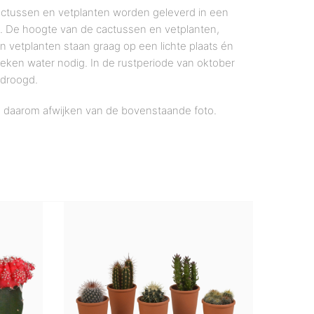
cactussen en vetplanten worden geleverd in een
. De hoogte van de cactussen en vetplanten,
n vetplanten staan graag op een lichte plaats én
eken water nodig. In de rustperiode van oktober
edroogd.
n daarom afwijken van de bovenstaande foto.