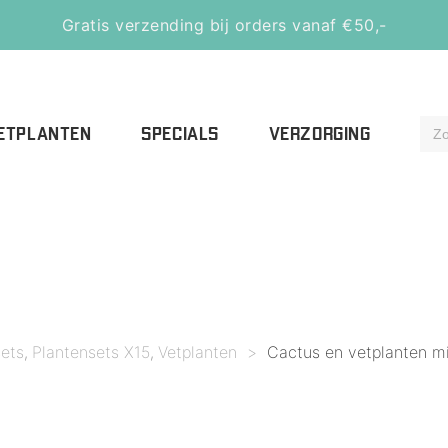
Gratis verzending bij orders vanaf €50,-
ETPLANTEN
SPECIALS
VERZORGING
sets
Plantensets X15
Vetplanten
>
Cactus en vetplanten mix
,
,