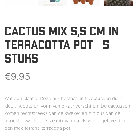
CACTUS MIX 5,5 CM IN
TERRACOTTA POT | 5
STUKS
€
9.95
Wat een plaatje! Deze mix bestaat uit 5 cactussen die in
kleur, hoogte én vorm van elkaar verschillen. De cactussen
komen rechtstreeks van de kweker en zijn dus van de
hoogste kwaliteit. Deze mix van parels wordt geleverd in
een mediterrane terracotta pot.