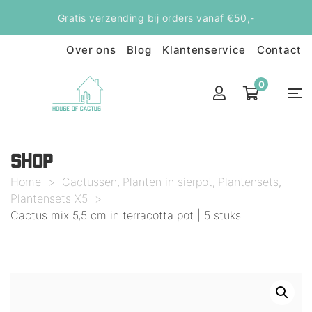
Gratis verzending bij orders vanaf €50,-
Over ons
Blog
Klantenservice
Contact
0
SHOP
Home
>
Cactussen
Planten in sierpot
Plantensets
,
,
,
Plantensets X5
>
Cactus mix 5,5 cm in terracotta pot | 5 stuks