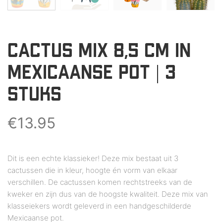
CACTUS MIX 8,5 CM IN
MEXICAANSE POT | 3
STUKS
€
13.95
Dit is een echte klassieker! Deze mix bestaat uit 3
cactussen die in kleur, hoogte én vorm van elkaar
verschillen. De cactussen komen rechtstreeks van de
kweker en zijn dus van de hoogste kwaliteit. Deze mix van
klasseiekers wordt geleverd in een handgeschilderde
Mexicaanse pot.