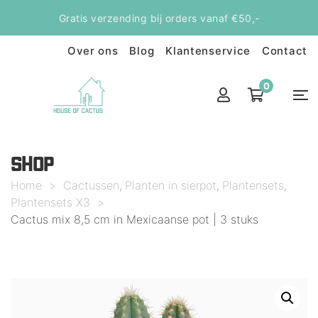
Gratis verzending bij orders vanaf €50,-
Over ons
Blog
Klantenservice
Contact
0
SHOP
Home
>
Cactussen
Planten in sierpot
Plantensets
,
,
,
Plantensets X3
>
Cactus mix 8,5 cm in Mexicaanse pot | 3 stuks