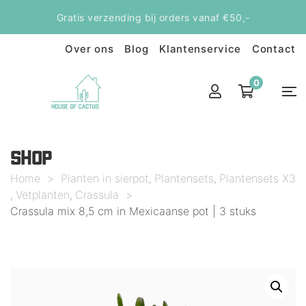
Gratis verzending bij orders vanaf €50,-
Over ons
Blog
Klantenservice
Contact
0
SHOP
Home
>
Planten in sierpot
Plantensets
Plantensets X3
,
,
Vetplanten
Crassula
>
,
,
Crassula mix 8,5 cm in Mexicaanse pot | 3 stuks