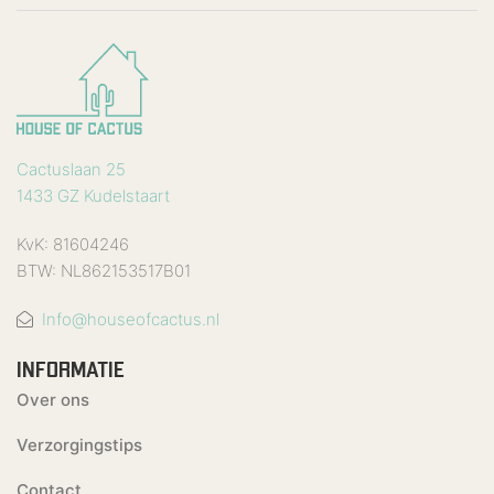
Cactuslaan 25
1433 GZ Kudelstaart
KvK: 81604246
BTW: NL862153517B01
Info@houseofcactus.nl
INFORMATIE
Over ons
Verzorgingstips
Contact