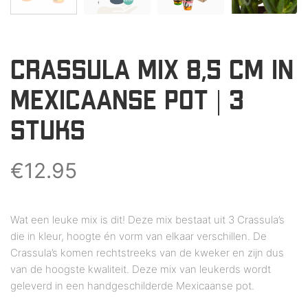
CRASSULA MIX 8,5 CM IN
MEXICAANSE POT | 3
STUKS
€
12.95
Wat een leuke mix is dit! Deze mix bestaat uit 3 Crassula’s
die in kleur, hoogte én vorm van elkaar verschillen. De
Crassula’s komen rechtstreeks van de kweker en zijn dus
van de hoogste kwaliteit. Deze mix van leukerds wordt
geleverd in een handgeschilderde Mexicaanse pot.