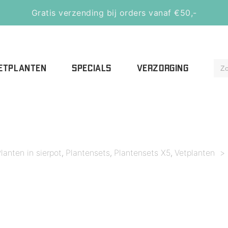
Gratis verzending bij orders vanaf €50,-
ETPLANTEN
SPECIALS
VERZORGING
lanten in sierpot
Plantensets
Plantensets X5
Vetplanten
>
,
,
,