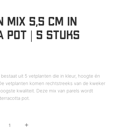
 MIX 5,5 CM IN
 POT | 5 STUKS
 bestaat uit 5 vetplanten die in kleur, hoogte én
. De vetplanten komen rechtstreeks van de kweker
oogste kwaliteit. Deze mix van parels wordt
terracotta pot.