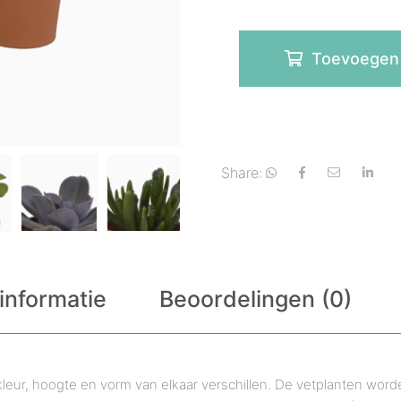
Toevoegen
Share:
informatie
Beoordelingen (0)
kleur, hoogte en vorm van elkaar verschillen. De vetplanten worde