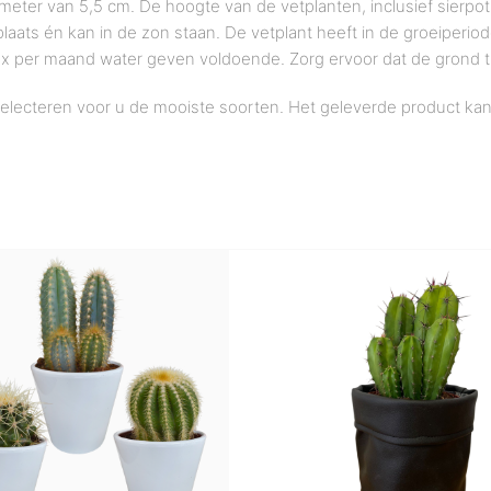
er van 5,5 cm. De hoogte van de vetplanten, inclusief sierpot, 
 plaats én kan in de zon staan. De vetplant heeft in de groeiper
is 1x per maand water geven voldoende. Zorg ervoor dat de grond
selecteren voor u de mooiste soorten. Het geleverde product ka