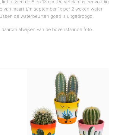
ligt tussen de 8 en 13 cm. De vetplant is eenvoudig
iode van maart t/m september 1x per 2 weken water
 tussen de waterbeurten goed is uitgedroogd.
n daarom afwijken van de bovenstaande foto.