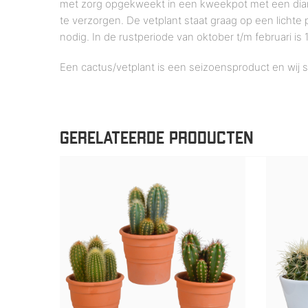
met zorg opgekweekt in een kweekpot met een diamet
te verzorgen. De vetplant staat graag op een lichte
nodig. In de rustperiode van oktober t/m februari 
Een cactus/vetplant is een seizoensproduct en wij 
GERELATEERDE PRODUCTEN