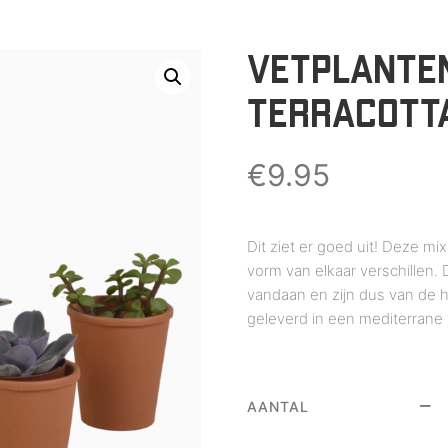
VETPLANTEN
TERRACOTTA
€
9.95
Dit ziet er goed uit! Deze mix
vorm van elkaar verschillen
vandaan en zijn dus van de h
geleverd in een mediterrane 
AANTAL