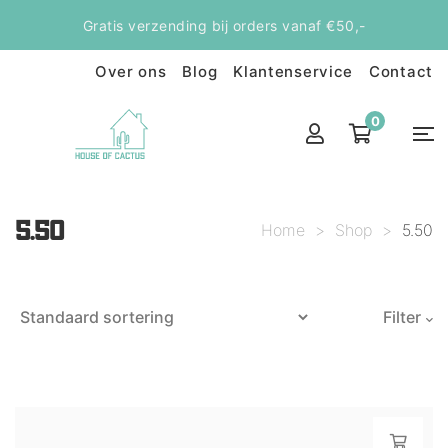
Gratis verzending bij orders vanaf €50,-
Over ons
Blog
Klantenservice
Contact
0
5.50
Home
>
Shop
>
5.50
Filter