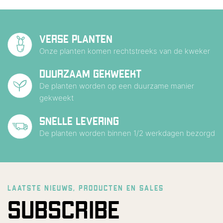
VERSE PLANTEN
Onze planten komen rechtstreeks van de kweker
DUURZAAM GEKWEEKT
De planten worden op een duurzame manier
gekweekt
SNELLE LEVERING
De planten worden binnen 1/2 werkdagen bezorgd
LAATSTE NIEUWS, PRODUCTEN EN SALES
SUBSCRIBE