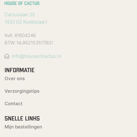
Cactuslaan 25
1433 GZ Kudelstaart
KvK: 81604246
BTW: NL862153517B01
Info@houseofcactus.nl
INFORMATIE
Over ons
Verzorgingstips
Contact
SNELLE LINKS
Mijn bestellingen