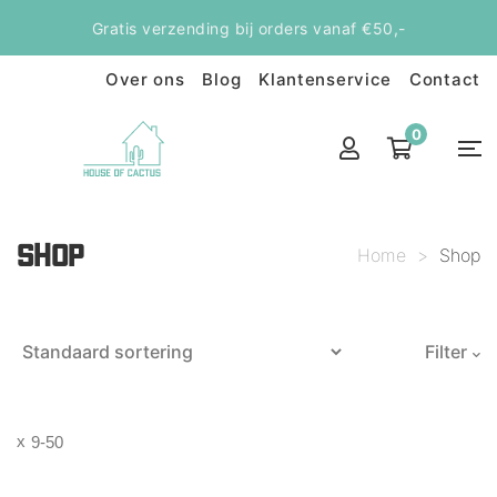
Gratis verzending bij orders vanaf €50,-
Over ons
Blog
Klantenservice
Contact
0
SHOP
Home
>
Shop
Filter
9-50