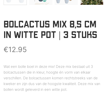
BOLCACTUS MIX 8,5 CM
IN WITTE POT | 3 STUKS
€
12.95
Wat een bolle boel in deze mix! Deze mix bestaat uit 3
bolcactussen die in kleur, hoogte én vorm van elkaar
verschillen. De bolcactussen komen rechtstreeks van de
kweker en zijn dus van de hoogste kwaliteit. Deze mix van
bollen wordt geleverd in een witte pot.