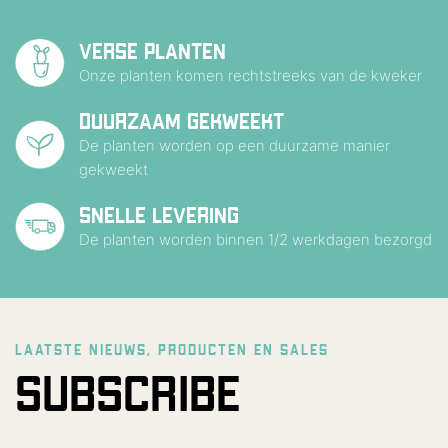
VERSE PLANTEN
Onze planten komen rechtstreeks van de kweker
DUURZAAM GEKWEEKT
De planten worden op een duurzame manier
gekweekt
SNELLE LEVERING
De planten worden binnen 1/2 werkdagen bezorgd
LAATSTE NIEUWS, PRODUCTEN EN SALES
SUBSCRIBE