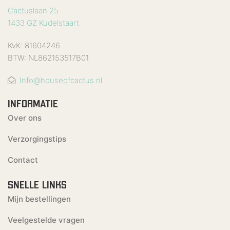
Cactuslaan 25
1433 GZ Kudelstaart
KvK: 81604246
BTW: NL862153517B01
Info@houseofcactus.nl
INFORMATIE
Over ons
Verzorgingstips
Contact
SNELLE LINKS
Mijn bestellingen
Veelgestelde vragen