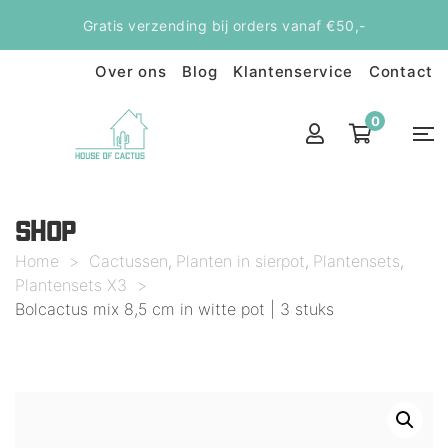
Gratis verzending bij orders vanaf €50,-
Over ons
Blog
Klantenservice
Contact
0
SHOP
Home
>
Cactussen
Planten in sierpot
Plantensets
,
,
,
Plantensets X3
>
Bolcactus mix 8,5 cm in witte pot | 3 stuks