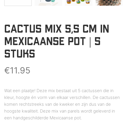
CACTUS MIX 5,5 CM IN
MEXICAANSE POT | 5
STUKS
€
11.95
Wat een plaatje! Deze mix bestaat uit 5 cactussen die in
kleur, hoogte én vorm van elkaar verschillen. De cactussen
komen rechtstreeks van de kweker en zijn dus van de
hoogste kwaliteit. Deze mix van parels wordt geleverd in
een handgeschilderde Mexicaanse pot.