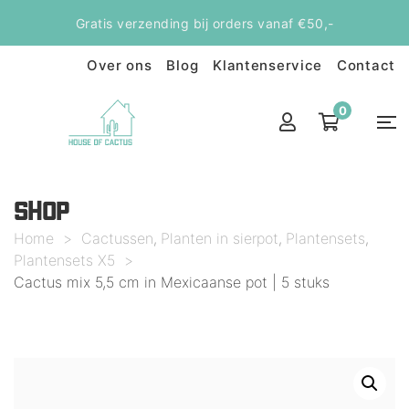
Gratis verzending bij orders vanaf €50,-
Over ons
Blog
Klantenservice
Contact
0
SHOP
Home
>
Cactussen
Planten in sierpot
Plantensets
,
,
,
Plantensets X5
>
Cactus mix 5,5 cm in Mexicaanse pot | 5 stuks