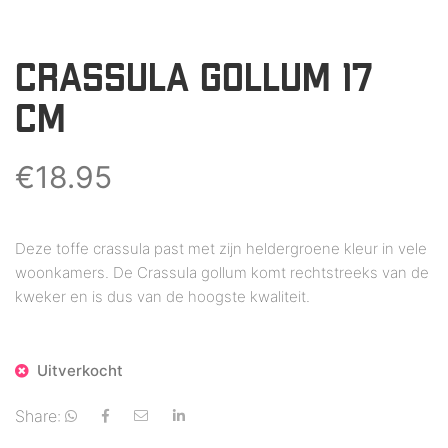
CRASSULA GOLLUM 17
CM
€
18.95
Deze toffe crassula past met zijn heldergroene kleur in vele
woonkamers. De Crassula gollum komt rechtstreeks van de
kweker en is dus van de hoogste kwaliteit.
Uitverkocht
Share: