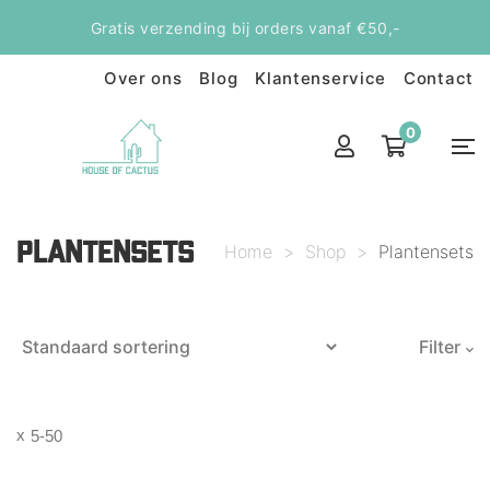
Gratis verzending bij orders vanaf €50,-
Over ons
Blog
Klantenservice
Contact
0
PLANTENSETS
Home
>
Shop
>
Plantensets
Filter
5-50