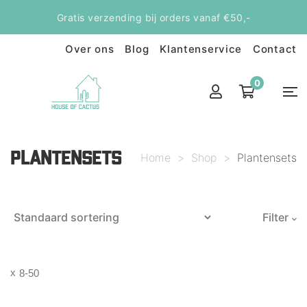
Gratis verzending bij orders vanaf €50,-
Over ons
Blog
Klantenservice
Contact
0
PLANTENSETS
Home
>
Shop
>
Plantensets
Filter
8-50