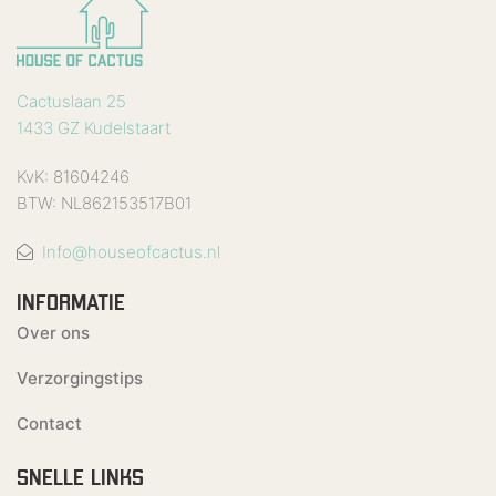
Cactuslaan 25
1433 GZ Kudelstaart
KvK: 81604246
BTW: NL862153517B01
Info@houseofcactus.nl
INFORMATIE
Over ons
Verzorgingstips
Contact
SNELLE LINKS