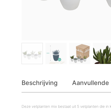
Beschrijving
Aanvullende 
Deze vetplanten mix bestaat uit 5 vetplanten die in 