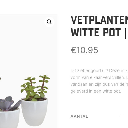
VETPLANTEN
WITTE POT 
€
10.95
Dit ziet er goed uit! Deze mix
vorm van elkaar verschillen
vandaan en zijn dus van de h
geleverd in een witte pot.
AANTAL