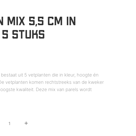
 MIX 5,5 CM IN
| 5 STUKS
 bestaat uit 5 vetplanten die in kleur, hoogte én
. De vetplanten komen rechtstreeks van de kweker
oogste kwaliteit. Deze mix van parels wordt