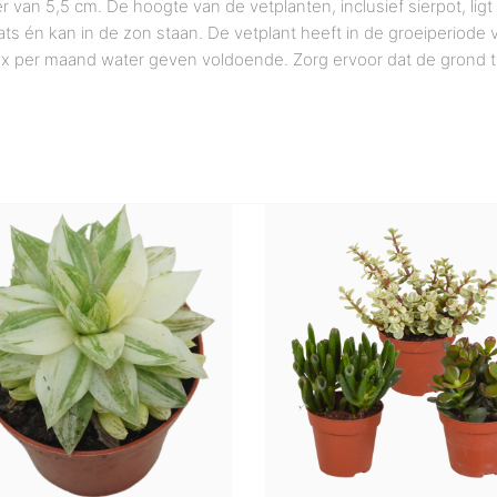
an 5,5 cm. De hoogte van de vetplanten, inclusief sierpot, ligt
aats én kan in de zon staan. De vetplant heeft in de groeiperiod
is 1x per maand water geven voldoende. Zorg ervoor dat de grond