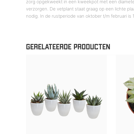
zorg opgekweekt in een kweekpot met een diameter v
verzorgen. De vetplant staat graag op een lichte pl
nodig. In de rustperiode van oktober t/m februari 
GERELATEERDE PRODUCTEN