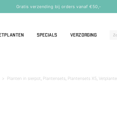
Gratis verzending bij orders vanaf €50,-
ETPLANTEN
SPECIALS
VERZORGING
>
Planten in sierpot
Plantensets
Plantensets X5
Vetplant
,
,
,