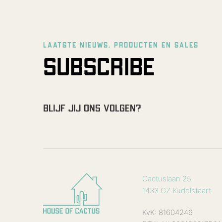
LAATSTE NIEUWS, PRODUCTEN EN SALES
SUBSCRIBE
BLIJF JIJ ONS VOLGEN?
Cactuslaan 25
1433 GZ Kudelstaart
KvK: 81604246