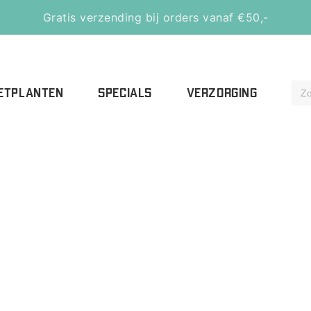
Gratis verzending bij orders vanaf €50,-
ETPLANTEN
SPECIALS
VERZORGING