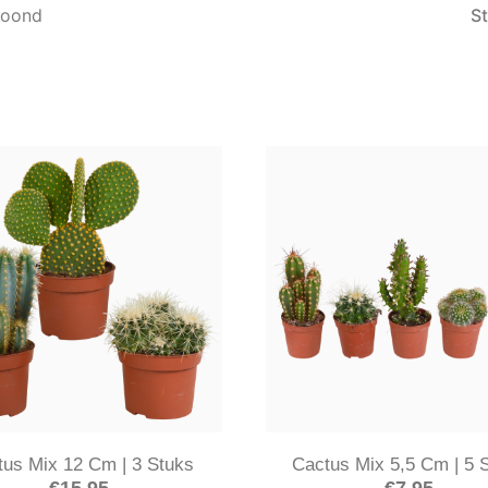
toond
tus Mix 12 Cm | 3 Stuks
Cactus Mix 5,5 Cm | 5 
€
15.95
€
7.95