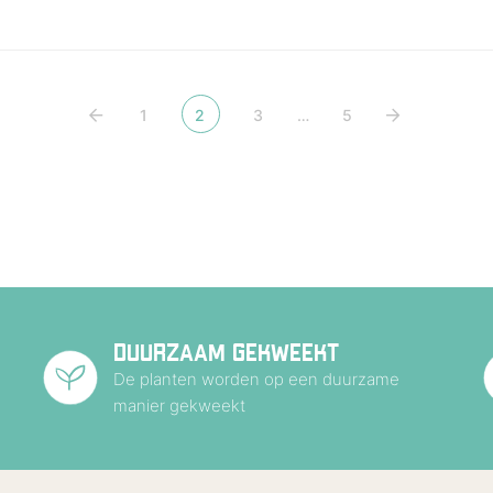
1
2
3
…
5
DUURZAAM GEKWEEKT
De planten worden op een duurzame
manier gekweekt