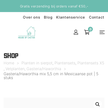
Gratis verzending bij orders vanaf €50,-
Over ons
Blog
Klantenservice
Contact
0
SHOP
Home
>
Planten in sierpot
Plantensets
Plantensets X5
,
,
Vetplanten
Gasteria/Haworthia
>
,
,
Gasteria/Haworthia mix 5,5 cm in Mexicaanse pot | 5
stuks