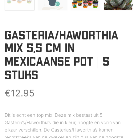
GASTERIA/HAWORTHIA
MIX 5,5 CM IN
MEXICAANSE POT | 5
STUKS
€
12.95
Dit is echt een top mix! Deze mix bestaat uit 5
Gasteria’s/Haworthia’s die in kleur, hoogte én vorm van
elkaar verschillen. De Gasteria’s/Haworthia’s komen
rechtstreeks van de kweker en zijn dus van de hoogste